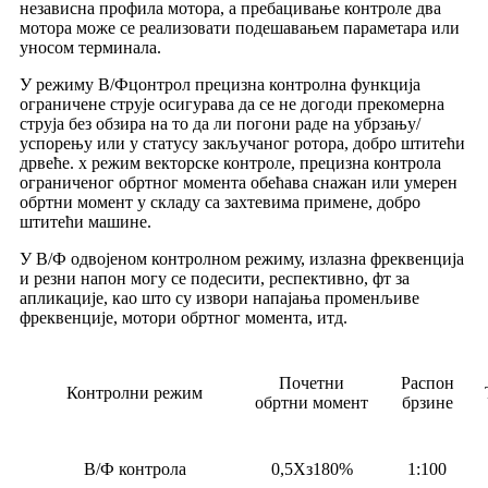
независна профила мотора, а пребацивање контроле два
мотора може се реализовати подешавањем параметара или
уносом терминала.
У режиму В/Фцонтрол прецизна контролна функција
ограничене струје осигурава да се не догоди прекомерна
струја без обзира на то да ли погони раде на убрзању/
успорењу или у статусу закључаног ротора, добро штитећи
дрвеће. х режим векторске контроле, прецизна контрола
ограниченог обртног момента обећава снажан или умерен
обртни момент у складу са захтевима примене, добро
штитећи машине.
У В/Ф одвојеном контролном режиму, излазна фреквенција
и резни напон могу се подесити, респективно, фт за
апликације, као што су извори напајања променљиве
фреквенције, мотори обртног момента, итд.
Почетни
Распон
Контролни режим
обртни момент
брзине
В/Ф контрола
0,5Хз180%
1:100