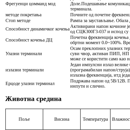
Фрегуенци цомманд мод
Доле.Подешавање комуникац
терминала.
методе покретања
Почните од почетне фреквенц
Стоп методе
Рампа за заустављање. Обала
Активирани напон кочионе је
Способност динамичког кочења
од СЦК300Г3-037 и испод су
Почетна фреквенција кочења Д
Способност кочења ДЦ
обртни момент 0.0~100%. Вре
Осам преклопних улазних тер
Улазни терминали
суви чвор, активан ПИП, НП р
може се користити само као н
Један импулсни излаз велике 
излазни терминали
(програмабилан напон/струја)
излазна фреквенција, итд једа
Подржава напон од 5В/12В. 
Ерцоде улазни терминал
инпути и слично.
Животна средина
Поље
Висина
Температура
Влажнос