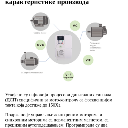
карактеристике производа
Усвојени су најновији процесори дигиталних сигнала
(ДСП) специфични за мото-контролу са фреквенцијом
такта која достиже до 150Хз.
Подржано је управљање асинхроним моторима и
синхроним моторима са перманентним магнетом, са
прецизним аутоподешавањем. Програмирана су два