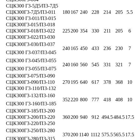
СЦК300 Г3-5Д5/П3-7Д5
СЦК300Г3-7Д5/П3-011
180
167
240
228
214
205
5.5
СЦК300 Г3-011/П3-015
СЦК300Г3-015/П3-018
СЦК300Г3-018/П3-022
225
200
354
330
211
205
6
СЦК300Г3-022/П3-030
СЦК300Г3-030/П3-037
240
165
450
433
236
230
7
СЦК300 Г3-037/П3-045
СЦК300 Г3-045/П3-055
240
160
560
545
331
321
7
СЦК300 Г3-055/П3-075
СЦК300Г3-075/П3-090
СЦК300Г3-090/П3-110
270
195
640
617
378
368
10
СЦК300 Г3-110/П3-132
СЦК300Г3-132/П3-160
352
220
800
777
418
408
10
СЦК300 Г3-160/П3-185
СЦК300Г3-185/П3-200
СЦК300Г3-200/П3-220
360
200
940
912
494.5
484.5
17.5
СЦК300Г3-220/П3-250
СЦК300Г3-250/П3-280
370
200
1140
1112
575.5
565.5
17.5
СЦК300Г3-280/П3-315