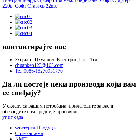
Цонтрол Боард
,
Ормарић за меко покретање
,
Софт Стартер
220в
,
Софт Стартер 22кв
,
контактирајте нас
Зхејианг Цхуанкен Елецтриц Цо., Лтд.
chuanken123@163.com
Тел:0086-15270931770
Да ли постоје неки производи који вам
се свиђају?
У складу са вашим потребама, прилагодите за вас и
обезбедите вам вредније производе.
упит сада
Феатуред Продуцтс
Ситемап.кмл
АМП