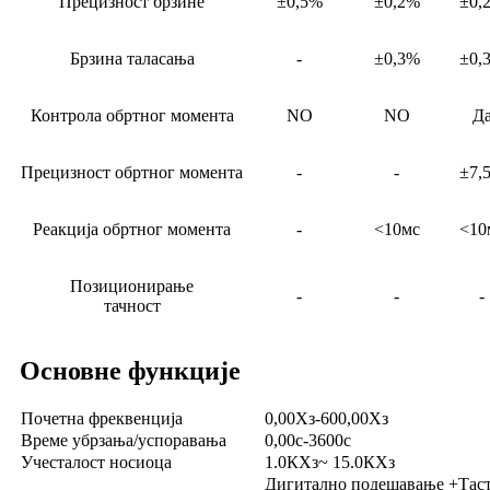
Прецизност брзине
±0,5%
±0,2%
±0,
Брзина таласања
-
±0,3%
±0,
Контрола обртног момента
NO
NO
Д
Прецизност обртног момента
-
-
±7,
Реакција обртног момента
-
<10мс
<10
Позиционирање
-
-
-
тачност
Основне функције
Почетна фреквенција
0,00Хз-600,00Хз
Време убрзања/успоравања
0,00с-3600с
Учесталост носиоца
1.0КХз~ 15.0КХз
Дигитално подешавање +Таст