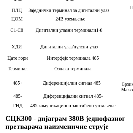
П
ПЛЦ
Заједнички терминал за дигитални улаз
ЦОМ
+24В уземљење
С1-С8
Дигитални улазни терминали1-8
ХДИ
Дигитални улаз/пулсни улаз
Цате гори
Интерфејс терминала 485
Терминал
Ознака терминала
485+
Диференцијални сигнал 485+
Брзин
Макси
485-
Диференцијални сигнал 485-
ГНД
485 комуникационо заштићено уземљење
СЦК300 - дијаграм 380В једнофазног
претварача наизменичне струје