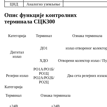
ЦНД
Аналогно уземљење
Опис функције контролних
терминала СЦК300
Категорија
Терминал
Ознака терминала
ДО1
излаз отвореног колекто
Дигитал
излаз
ХДО
Отворени колектор излаз / Пу
РО1А/РО1Б/
РО1Ц
Релејни излаз
Два сета релејних излаз
РО2А/РО2Б/
РО2Ц
Категорија
Терминал
Ознака терминала
+24В
+24В