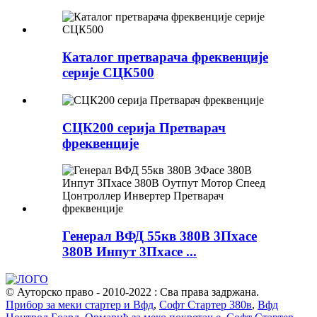
Каталог претварача фреквенције
серије СЦК500
СЦК200 серија Претварач
фреквенције
Генерал ВФД 55кв 380В 3Пхасе
380В Инпут 3Пхасе ...
© Ауторско право - 2010-2022 : Сва права задржана.
Прибор за меки стартер и Вфд
,
Софт Стартер 380в
,
Вфд