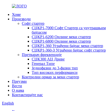
Хоме
Производи
Софт стартер
СЦКР1-7000 Софт Стартер са унутрашњим
бајпасом
СЦКР1-6200 Онлине меки стартер
СЦКР1-6800 Онлине меки стартер
СЦКР1-360 Уграђени бајпас меки стартер
СЦКР1-360-З Уграђени бајпас софт стартер
Претварач фреквенције
СЦК300 АЦ Дриве
Генерал Типе
Једнофазни до 3-фазни тип
Тип високих перформанси
Контролни ормар за меки стартер
Преузми
Вести
О нама
Контактирајте нас
English