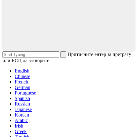
Притисните ентер за претрагу
или ЕСЦ да затворите
English
Chinese
French
German
Portuguese
Spanish
Russian
Japanese
Korean
Arabic
Irish
Greek
Turkish