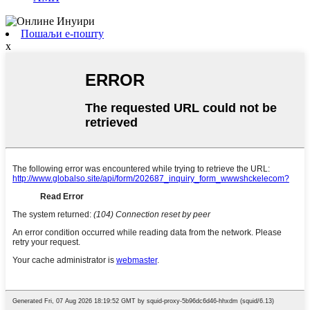
Пошаљи е-пошту
x