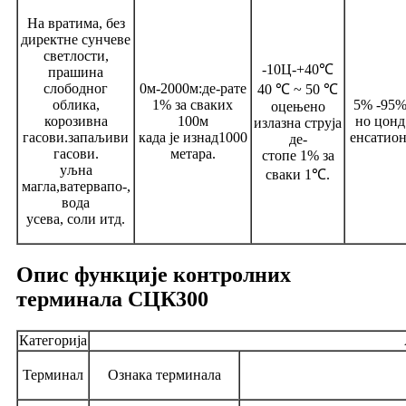
На вратима, без
директне сунчеве
светлости,
-10Ц-+40℃
прашина
слободног
0м-2000м:де-рате
40 ℃ ~ 50 ℃
облика,
1% за сваких
5% -95
оцењено
корозивна
100м
но цонд
излазна струја
гасови.запаљиви
када је изнад1000
енсатион
де-
гасови.
метара.
стопе 1% за
уљна
сваки 1℃.
магла,ватервапо-,
вода
усева, соли итд.
Опис функције контролних
терминала СЦК300
Категорија
Терминал
Ознака терминала