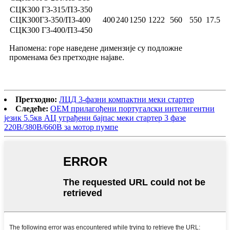
СЦК300 Г3-315/П3-350
СЦК300Г3-350/П3-400
400
240
1250
1222
560
550
17.5
СЦК300 Г3-400/П3-450
Напомена: горе наведене димензије су подложне
променама без претходне најаве.
Претходно:
ЛЦД 3-фазни компактни меки стартер
Следеће:
ОЕМ прилагођени португалски интелигентни
језик 5.5кв АЦ уграђени бајпас меки стартер 3 фазе
220В/380В/660В за мотор пумпе