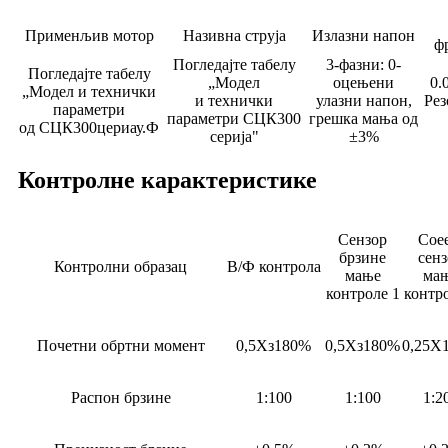
Применљив мотор
Називна струја
Излазни напон
ф
Погледајте табелу
3-фазни: 0-
Погледајте табелу
„Модел
оцењени
0.
„Модел и технички
и технички
улазни напон,
Рез
параметри
параметри СЦК300
грешка мања од
од СЦК300цериау.Ф
серија"
±3%
Контролне карактеристике
Сензор
Сое
брзине
сенз
Контролни образац
В/Ф контрола
мање
ма
контроле 1
контро
Почетни обртни момент
0,5Хз180%
0,5Хз180%
0,25Х
Распон брзине
1:100
1:100
1:2