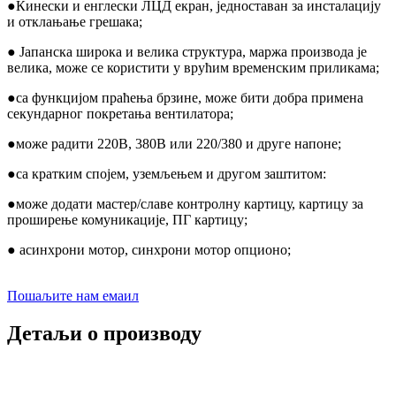
●Кинески и енглески ЛЦД екран, једноставан за инсталацију
и отклањање грешака;
● Јапанска широка и велика структура, маржа производа је
велика, може се користити у врућим временским приликама;
●са функцијом праћења брзине, може бити добра примена
секундарног покретања вентилатора;
●може радити 220В, 380В или 220/380 и друге напоне;
●са кратким спојем, уземљењем и другом заштитом:
●може додати мастер/славе контролну картицу, картицу за
проширење комуникације, ПГ картицу;
● асинхрони мотор, синхрони мотор опционо;
Пошаљите нам емаил
Детаљи о производу