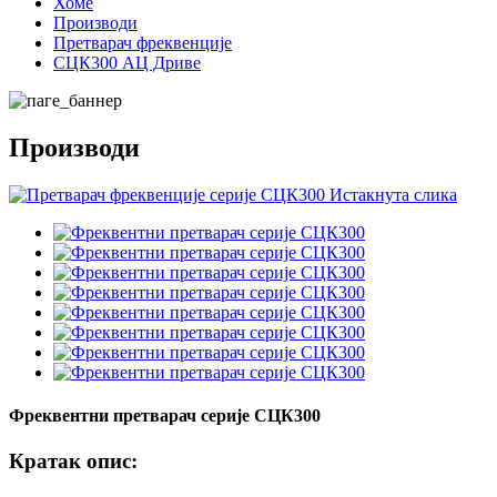
Хоме
Производи
Претварач фреквенције
СЦК300 АЦ Дриве
Производи
Фреквентни претварач серије СЦК300
Кратак опис: