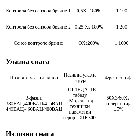
Контрола без сензора брзине 1
0,5Хз 180%
1:100
Контрола без сензора брзине 2
0,25 Хз 180%
1:200
Сенсо контроле брзине
ОХз200%
1:1000
Улазна снага
Називна улазна
Називни улазни напон
Фреквенција
струја
ПОГЛЕДАЈТЕ
табелу
3-фазни
50ХЗ/60Хз,
„Моделланд
380ВАЦ/400ВАЦ/415ВАЦ
толеранција
технички
440ВАЦ/460ВАЦ/480ВАЦ
±5%
параметри
серије СЦК300'
Излазна снага