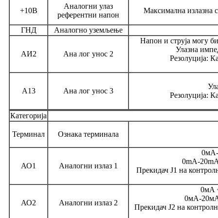
Аналогни улаз
+10В
Максимална излазна ст
референтни напон
ГНД
Аналогно уземљење
Напон и струја могу би
Улазна импед
АИ2
Ана лог унос 2
Резолуција: К
Ул
А13
Ана лог унос 3
Резолуција: К
Категорија
Терминал
Ознака терминала
0мА-
0mA-20mA;
АО1
Аналогни излаз 1
Прекидач Ј1 на контрол
0мА 
0мА-20мА;
АО2
Аналогни излаз 2
Прекидач Ј2 на контролн