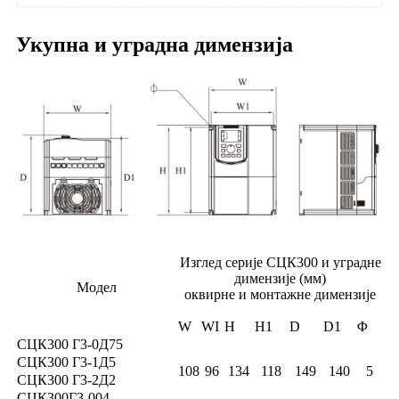
Укупна и уградна димензија
Изглед серије СЦК300 и уградне
димензије (мм)
Модел
оквирне и монтажне димензије
W
WI
H
H1
D
D1
Φ
СЦК300 Г3-0Д75
СЦК300 Г3-1Д5
108
96
134
118
149
140
5
СЦК300 Г3-2Д2
СЦК300Г3-004