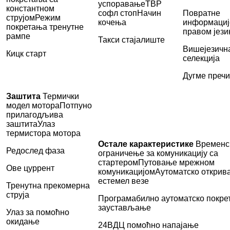
успоравање
ТВР
константном
софл стоп
Начин
Повратне
струјом
Режим
кочења
информациј
покретања тренутне
правом јези
рампе
Такси стајалиште
Вишејезичн
Кицк старт
селекција
Дугме преч
Заштита
Термички
модел мотора
Потпуно
прилагодљива
заштита
Улаз
термистора мотора
Остале карактеристике
Временс
Редослед фаза
ограничење за комуникацију са
стартером
Путовање мрежном
Ове цуррент
комуникацијом
Аутоматско открив
естемел везе
Тренутна прекомерна
струја
Програмабилно аутоматско покре
заустављање
Улаз за помоћно
окидање
24ВДЦ помоћно напајање