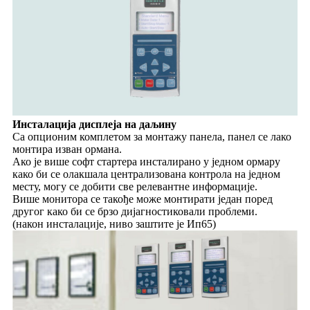
Инсталација дисплеја на даљину
Са опционим комплетом за монтажу панела, панел се лако
монтира изван ормана.
Ако је више софт стартера инсталирано у једном ормару
како би се олакшала централизована контрола на једном
месту, могу се добити све релевантне информације.
Више монитора се такође може монтирати један поред
другог како би се брзо дијагностиковали проблеми.
(након инсталације, ниво заштите је Ип65)