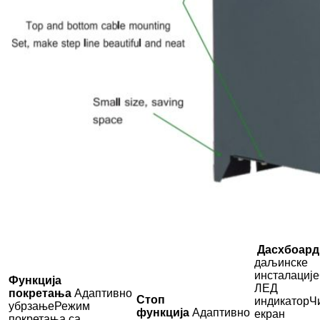
Дасхбоард
даљинске
инсталације
Функција
ЛЕД
покретања
Адаптивно
Стоп
индикатор
Ч
убрзање
Режим
функција
Адаптивно
екран
покретања са