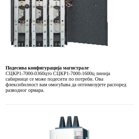
Подесива конфигурација магистрале
СЦКР1-7000-0360цто СЦКР1-7000-1600ц линија
сабирнице се може подесити по потреби. Ова
флексибилност вам омогућава да оптимизујете распоред
разводног ормара.