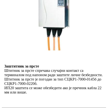
Заштитник за прсте
Штитник за прсте спречава случајни контакт са
терминалом под напоном ради заштите личне безбедности.
Штитник за прсте је погодан за тип СЦКР1-7000-0145б до
СЦКР1-7000-0220б.
ИП20 заштита се може обезбедити ако је пречник кабла 22
мм или више.