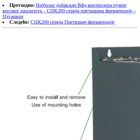
Претходно:
Најбољи добављач Вфд контролера пумпе
високог квалитета – СЦК200 серија претварача фреквенције –
Цхуанкен
Следеће:
СЦК200 серија Претварач фреквенције