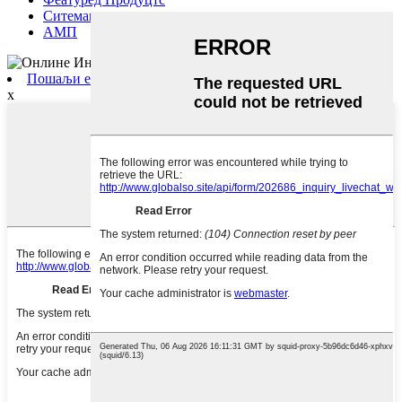
Ситемап.кмл
АМП
Пошаљи е-пошту
x