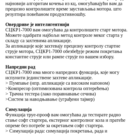
најновији алгоритам кочења из кц, омогућавајући вам да
прецизно контролишете време заустављања мотора. што
резултира повећаном продуктивношћу.
Овердриве је интелигентнији
СЦКР1-7000 вам омогућава да контролишете старт мотора.
Можете одабрати најбољи метод контроле меког старта у
складу са захтевима апликације.
За апликације које захтевају прецизну контролу стартне
струје мотора, СЦКР1-7000 обезбеђује режим покретања
константне струје или рампе струје по вашем избору.
Напредни рад
СЦКР1-7000 има много напредних функција, које могу
испунити јединствене захтеве апликације.
> Пумпање (нпр. апликације са високим напоном)
>Компресор (оптимизована контрола оптерећења)
> Трачна тестера (лако поравнавање сечива)
>Систем за наводњавање (уграђени тајмер)
Симулација
Функција труе-прооф вам омогућава да тестирате радно
стање софт стартера, екстерног контролног кола и пратеће
опреме без потребе за окретањем софт стартера.
> Симулација рада: симулација покретања, рада и