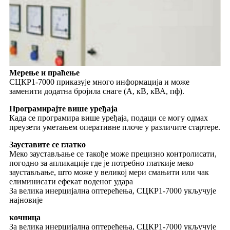
Мерење и праћење
СЦКР1-7000 приказује много информација и може
заменити додатна бројила снаге (А, кВ, кВА, пф).
Програмирајте више уређаја
Када се програмира више уређаја, подаци се могу одмах
преузети уметањем оперативне плоче у различите стартере.
Зауставите се глатко
Меко заустављање се такође може прецизно контролисати,
погодно за апликације где је потребно глаткије меко
заустављање, што може у великој мери смањити или чак
елиминисати ефекат воденог удара
За велика инерцијална оптерећења, СЦКР1-7000 укључује
најновије
кочница
За велика инерцијална оптерећења, СЦКР1-7000 укључује