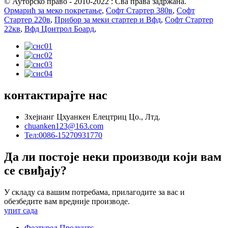
© Ауторско право - 2010-2022 : Сва права задржана.
Ормарић за меко покретање
,
Софт Стартер 380в
,
Софт
Стартер 220в
,
Прибор за меки стартер и Вфд
,
Софт Стартер
22кв
,
Вфд Цонтрол Боард
,
контактирајте нас
Зхејианг Цхуанкен Елецтриц Цо., Лтд.
chuanken123@163.com
Тел:0086-15270931770
Да ли постоје неки производи који вам
се свиђају?
У складу са вашим потребама, прилагодите за вас и
обезбедите вам вредније производе.
упит сада
Феатуред Продуцтс