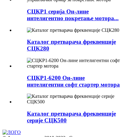
СЦКР1 серија Он-лине
интелигентно покретање мотора...
Каталог претварача фреквенције
СЦК280
СЦКР1-6200 Он-лине
интелигентни софт стартер мотора
Каталог претварача фреквенције
серије СЦК500