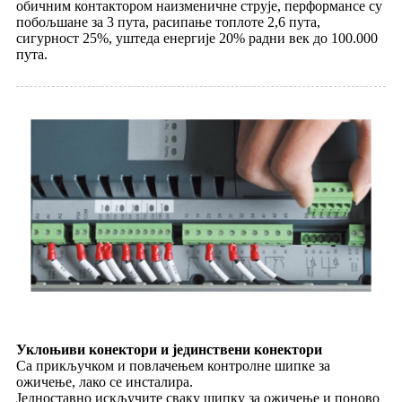
обичним контактором наизменичне струје, перформансе су
побољшане за 3 пута, расипање топлоте 2,6 пута,
сигурност 25%, уштеда енергије 20% радни век до 100.000
пута.
Уклоњиви конектори и јединствени конектори
Са прикључком и повлачењем контролне шипке за
ожичење, лако се инсталира.
Једноставно искључите сваку шипку за ожичење и поново