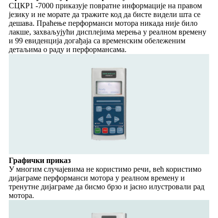
СЦКР1 -7000 приказује повратне информације на правом
језику и не морате да тражите код да бисте видели шта се
дешава. Праћење перформанси мотора никада није било
лакше, захваљујући дисплејима мерења у реалном времену
и 99 евиденција догађаја са временским обележеним
детаљима о раду и перформансама.
Графички приказ
У многим случајевима не користимо речи, већ користимо
дијаграме перформанси мотора у реалном времену и
тренутне дијаграме да бисмо брзо и јасно илустровали рад
мотора.