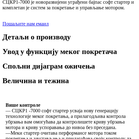
СЦКР1-7000 је новоразвијени уграђени бајпас софт стартер и
комплетан је систем за покретање и управљање мотором.
Пошаљите нам емаил
Детаљи о производу
Увод у функцију меког покретача
Спољни дијаграм ожичења
Величина и тежина
Више контроле
— СЦКР1 -7000 софт стартер усваја нову генерацију
технологије меког покретања, а прилагодљива контрола
убрзања вам омогућава да контролишете криву убрзања
мотора и криву успоравања до нивоа без преседана.
—Меки стартер очитава перформансе мотора током
покретања и заустављања и прилагођава своју контролу да