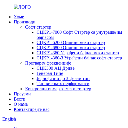
Хоме
Производи
Софт стартер
СЦКР1-7000 Софт Стартер са унутрашњим
бајпасом
СЦКР1-6200 Онлине меки стартер
СЦКР1-6800 Онлине меки стартер
СЦКР1-360 Уграђени бајпас меки стартер
СЦКР1-360-З Уграђени бајпас софт стартер
Претварач фреквенције
СЦК300 АЦ Дриве
Генерал Типе
Једнофазни до 3-фазни тип
Тип високих перформанси
Контролни ормар за меки стартер
Преузми
Вести
О нама
Контактирајте нас
English