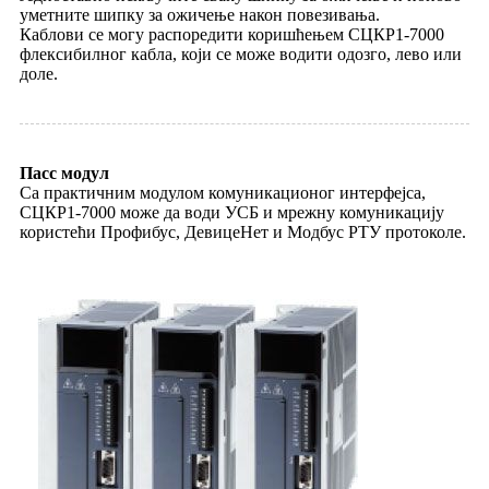
уметните шипку за ожичење након повезивања.
Каблови се могу распоредити коришћењем СЦКР1-7000
флексибилног кабла, који се може водити одозго, лево или
доле.
Пасс модул
Са практичним модулом комуникационог интерфејса,
СЦКР1-7000 може да води УСБ и мрежну комуникацију
користећи Профибус, ДевицеНет и Модбус РТУ протоколе.