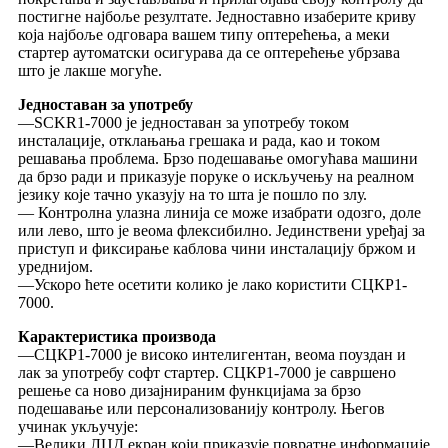
постигне најбоље резултате. Једноставно изаберите криву
која најбоље одговара вашем типу оптерећења, а меки
стартер аутоматски осигурава да се оптерећење убрзава
што је лакше могуће.
Једноставан за употребу
—SCKR1-7000 је једноставан за употребу током
инсталације, отклањања грешака и рада, као и током
решавања проблема. Брзо подешавање омогућава машини
да брзо ради и приказује поруке о искључењу на реалном
језику које тачно указују на то шта је пошло по злу.
— Контролна улазна линија се може изабрати одозго, доле
или лево, што је веома флексибилно. Јединствени уређај за
приступ и фиксирање каблова чини инсталацију бржом и
уреднијом.
—Ускоро ћете осетити колико је лако користити СЦКР1-
7000.
Карактеристика производа
—СЦКР1-7000 је високо интелигентан, веома поуздан и
лак за употребу софт стартер. СЦКР1-7000 је савршено
решење са ново дизајнираним функцијама за брзо
подешавање или персонализованију контролу. Његов
учинак укључује:
—Велики ЛЦД екран који приказује повратне информације