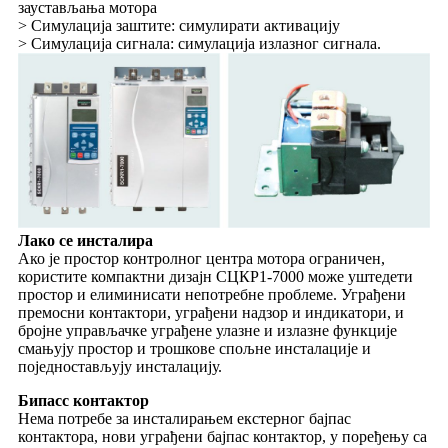
заустављања мотора
> Симулација заштите: симулирати активацију
> Симулација сигнала: симулација излазног сигнала.
Лако се инсталира
Ако је простор контролног центра мотора ограничен,
користите компактни дизајн СЦКР1-7000 може уштедети
простор и елиминисати непотребне проблеме. Уграђени
премосни контактори, уграђени надзор и индикатори, и
бројне управљачке уграђене улазне и излазне функције
смањују простор и трошкове спољне инсталације и
поједностављују инсталацију.
Бипасс контактор
Нема потребе за инсталирањем екстерног бајпас
контактора, нови уграђени бајпас контактор, у поређењу са