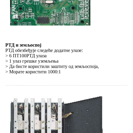
РТД и земљоспој
РТД обезбеђује следеће додатне улазе:
> 6 ПТ100РТД улаза
> 1 улаз грешке уземљења
> Да бисте користили заштиту од земљоспоја,
> Морате користити 1000:1