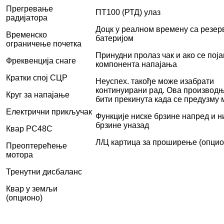
Прегревање
ПТ100 (РТД) улаз
радијатора
Доцк у реалном времену са резе
Временско
батеријом
ограничење почетка
Принудни пролаз чак и ако се пој
Фреквенција снаге
компонента напајања
Кратки спој СЦР
Неуспех. такође може изабрати
континуирани рад. Ова производ
Круг за напајање
бити прекинута када се предузму 
Електрични прикључак
Функције ниске брзине напред и н
брзине уназад
Квар РС48С
Л/Ц картица за проширење (опцио
Преоптерећење
мотора
Тренутни дисбаланс
Квар у земљи
(опционо)