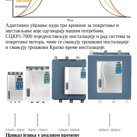
Адаптивно убрзање нуди три кривине за покретање и
заустављање које одговарају вашим потребама.
СЦКР1-7000 поједностављује инсталацију и рад система за
покретање мотора, чиме се смањују трошкови инсталације
и смањују трошкови Кратко време инсталације.
Приказ језика у реалном времену