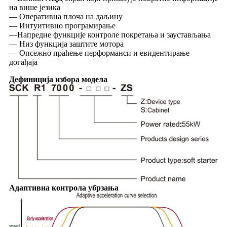
на више језика
— Оперативна плоча на даљину
— Интуитивно програмирање
—Напредне функције контроле покретања и заустављања
— Низ функција заштите мотора
— Опсежно праћење перформанси и евидентирање
догађаја
Дефиниција избора модела
Адаптивна контрола убрзања